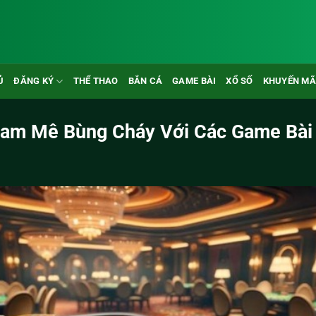
Ủ
ĐĂNG KÝ
THỂ THAO
BẮN CÁ
GAME BÀI
XỔ SỐ
KHUYẾN MÃ
Đam Mê Bùng Cháy Với Các Game Bài