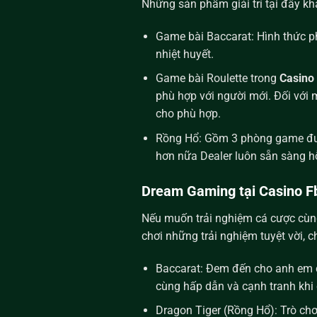
Những sản phẩm giải trí tại đây k
Game bài Baccarat: Hình thức ph
nhiệt huyết.
Game bài Roulette trong
Casino
phù hợp với người mới. Đối vớ
cho phù hợp.
Rồng Hổ: Gồm 3 phòng game được
hơn nữa Dealer luôn sẵn sàng hỗ
Dream Gaming tại Casino Fb
Nếu muốn trải nghiệm cá cược cùn
chơi những trải nghiệm tuyệt vời, c
Baccarat: Đem đến cho anh em cả
cùng hấp dẫn và cạnh tranh khi
Dragon Tiger (Rồng Hổ): Trò chơ