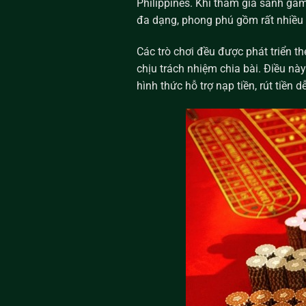
Philippines. Khi tham gia sảnh g
đa dạng, phong phú gồm rất nhiều 
Các trò chơi đều được phát triển t
chịu trách nhiệm chia bài. Điều nà
hình thức hỗ trợ nạp tiền, rút tiền