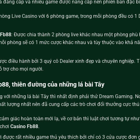
há đẳng cấp và nhiều game được nâng cấp nên phiên bản đặc biệ
òng Live Casino với 6 phòng game, trong mỗi phòng đều có 1 De
 Fb88
: Được chia thành 2 phòng live khác nhau một phòng phù h
i mỗi phòng sẽ có 1 mức cược khác nhau và tùy thuộc vào khả
 điều hành bởi 3 quý cô Dealer xinh đẹp và chuyên nghiệp. T
 trợ cho mọi người.
88, thiên đường của những lá bài Tây
g với những lá bài Tây thì nhất định phải thử Dream Gaming. 
hất lượng nhất nên đã cung cấp các trò chơi đổi thưởng cực thú v
m giác hoàn toàn mới lạ, về cơ bản thì luật chơi tương tự như
 chơi
Casino Fb88
.
i được rất nhiều game thủ yêu thích bởi chỉ có 3 cửa cược đơn 