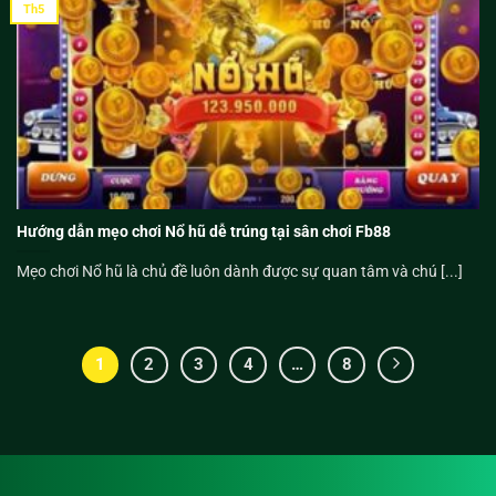
Th5
Hướng dẫn mẹo chơi Nổ hũ dễ trúng tại sân chơi Fb88
Mẹo chơi Nổ hũ là chủ đề luôn dành được sự quan tâm và chú [...]
1
2
3
4
…
8