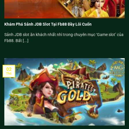
Khám Phá Sảnh JDB Slot Tại Fb88 Đầy Lôi Cuốn
Sảnh JDB slot ăn khách nhất nhì trong chuyên mục ‘Game slot’ của
Fb88. Bất [...]
02
Th5