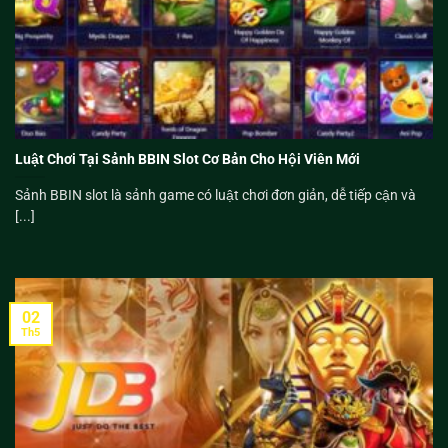
Luật Chơi Tại Sảnh BBIN Slot Cơ Bản Cho Hội Viên Mới
Sảnh BBIN slot là sảnh game có luật chơi đơn giản, dễ tiếp cận và
[...]
02
Th5