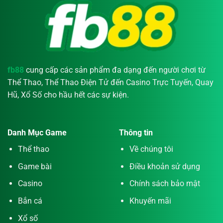
fb88
cung cấp các sản phẩm đa dạng đến người chơi từ
Thể Thao, Thể Thao Điện Tử đến Casino Trực Tuyến, Quay
Hũ, Xổ Số cho hầu hết các sự kiện.
Danh Mục Game
Thông tin
Thể thao
Về chúng tôi
Game bài
Điều khoản sử dụng
Casino
Chính sách bảo mật
Bắn cá
Khuyến mãi
Xổ số