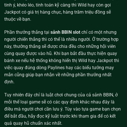
tinh ý, khéo léo, tính toán kỹ càng thì Wild hay còn gọi
Jackpot có giá trị hàng chục, hàng trăm triệu đồng sẽ
thuộc về bạn.
Phần thưởng thắng tại
sảnh BBIN slot
chỉ có một nhưng
người chiến thắng thì có thể là nhiều người. Ở trường hợp
này, thưởng thắng sẽ được chia đều cho những hội viên
cùng quay được vào hũ. Khi bạn bắt đầu thực hiện quay
bánh xe nếu hệ thống không hiển thị Wild hay Jackpot thì
việc quay đúng dòng Paylines hay các biểu tưởng may
mắn cũng giúp bạn nhận về những phần thưởng nhất
định.
Tuy nhiên đây chỉ là luật chơi chung của cả sảnh BBIN, ở
mỗi thể loại game sẽ có các quy định khác nhau đây là
điều mà người chơi cần lưu ý. Tùy vào tựa game bạn chọn
để bắt đầu, hãy đọc kỹ luật trước khi tham gia để có kết
quả quay hũ chuẩn xác nhất.