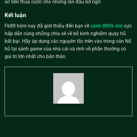
số tiền thua cược cho những lần đầu bỡ ngỡ.
Kết luận
Fb88 hôm nay đã giới thiệu đến bạn về
sảnh BBIN slot
cực
hấp dẫn cùng những chia sẻ về bộ kinh nghiệm quay hũ
bất bại. Hãy áp dụng các nguyên tắc trên vào trong ván Nổ
hũ tại sảnh game của nhà cái và rinh về phần thưởng có
giá trị lớn nhất cho bản thân.