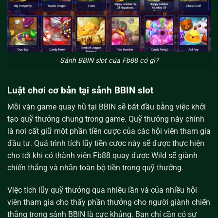
Sảnh BBIN slot của Fb88 có gì?
Luật chơi cơ bản tại sảnh BBIN slot
Mỗi ván game quay hũ tại BBIN sẽ bắt đầu bằng việc khởi
tạo quỹ thưởng chung trong game. Quỹ thưởng này chính
là nơi cất giữ một phần tiền cược của các hội viên tham gia
đầu tư. Quá trình tích lũy tiền cược này sẽ được thực hiện
cho tới khi có thành viên Fb88 quay được Wild sẽ giành
chiến thắng và nhận toàn bộ tiền trong quỹ thưởng.
Việc tích lũy quỹ thưởng qua nhiều lần và của nhiều hội
viên tham gia cho thấy phần thưởng cho người giành chiến
thắng trong sảnh BBIN là cực khủng. Bạn chỉ cần có sự