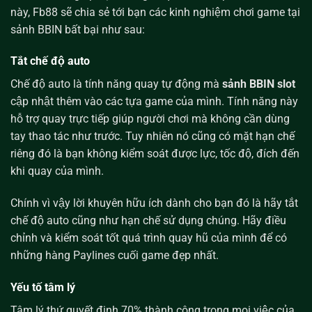
này, Fb88 sẽ chia sẻ tới bạn các kinh nghiệm chơi game tại
sảnh BBIN
bất bại như sau:
Tắt chế độ auto
Chế độ auto là tính năng quay tự động mà
sảnh BBIN slot
cập nhật thêm vào các tựa game của mình. Tính năng này
hỗ trợ quay trực tiếp giúp người chơi mà không cần dùng
tay thao tác như trước. Tuy nhiên nó cũng có mặt hạn chế
riêng đó là bạn không kiểm soát được lực, tốc độ, đích đến
khi quay của mình.
Chính vì vậy lời khuyên hữu ích dành cho bạn đó là hãy tắt
chế độ auto cũng như hạn chế sử dụng chúng. Hãy điều
chỉnh và kiểm soát tốt quá trình quay hũ của mình để có
những hàng Paylines cuối game đẹp nhất.
Yếu tố tâm lý
Tâm lý thứ quyết định 70% thành công trong mọi việc của