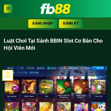
Bỏ
qua
nội
dung
ĐĂNG NHẬP
ĐĂNG KÝ
Luật Chơi Tại Sảnh BBIN Slot Cơ Bản Cho
Hội Viên Mới
02
Th5