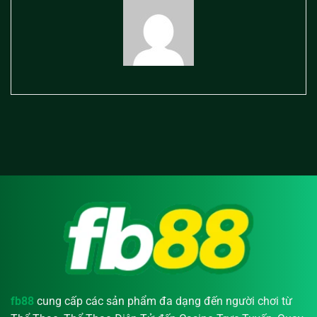
fb88
cung cấp các sản phẩm đa dạng đến người chơi từ