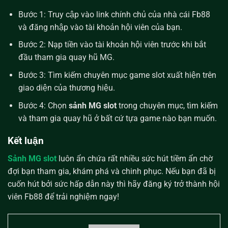
Bước 1: Truy cập vào link chính chủ của nhà cái Fb88
và đăng nhập vào tài khoản hội viên của bạn.
Bước 2: Nạp tiền vào tài khoản hội viên trước khi bắt
đầu tham gia quay hũ MG.
Bước 3: Tìm kiếm chuyên mục game slot xuất hiện trên
giao diện của thương hiệu.
Bước 4: Chọn
sảnh MG slot
trong chuyên mục, tìm kiếm
và tham gia quay hũ ở bất cứ tựa game nào bạn muốn.
Kết luận
Sảnh MG slot
luôn ẩn chứa rất nhiều sức hút tiềm ẩn chờ
đợi bạn tham gia, khám phá và chinh phục. Nếu bạn đã bị
cuốn hút bởi sức hấp dẫn này thì hãy đăng ký trở thành hội
viên Fb88 để trải nghiệm ngay!