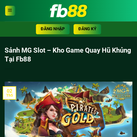
Bỏ
qua
nội
dung
ĐĂNG NHẬP
ĐĂNG KÝ
Sảnh MG Slot – Kho Game Quay Hũ Khủng
Tại Fb88
02
Th5