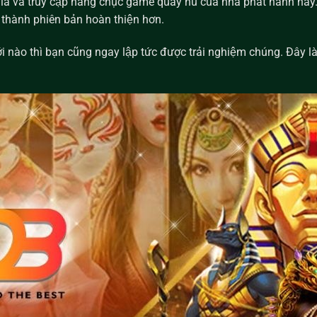
ia và truy cập hàng chục game quay hũ của nhà phát hành này.
̉ thành phiên bản hoàn thiện hơn.
i nào thì bạn cũng ngay lập tức được trải nghiệm chúng. Đây l