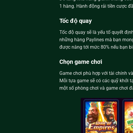
1 hàng. Hành động rải tiền cược đ
Tốc độ quay
Tốc độ quay sẽ là yếu tố quyết đị
những hàng Paylines mà bạn mong mu
được nâng tới mức 80% nếu bạn biê
Chọn game chơi
Game chơi phù hợp với tài chính và
Mỗi tựa game sẽ có các quỹ khởi ta
một số phòng chơi và game chơi đă