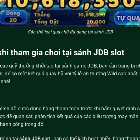
Các thể loại quay hũ đa dạng tại sảnh JDB
 khi tham gia chơi tại sảnh JDB slot
ác quỹ thưởng khởi tạo tại sảnh game JDB, bạn cần trang bị cho
ể có một kết quả quay hũ với tỷ lệ ăn thưởng Wild cao nhất, Fb
nhé!
ình đã cược đúng hàng thanh toán trước khi bấm quyết định cư
cược để quan sát, phân tích kết quả của các biểu tượng may mắ
 thành công trong đó.
mình tại
sảnh JDB slot
, bạn có thể kích hoạt nhiều hàng thanh