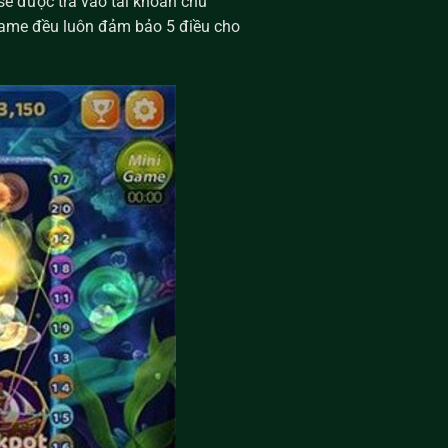
ẽ được trả vào tài khoản chứ
 game đều luôn đảm bảo 5 điều cho