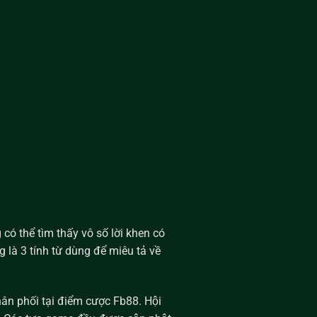
́ thể tìm thấy vô số lời khen có
là 3 tính từ dùng để miêu tả về
n phối tại điểm cược Fb88. Hội