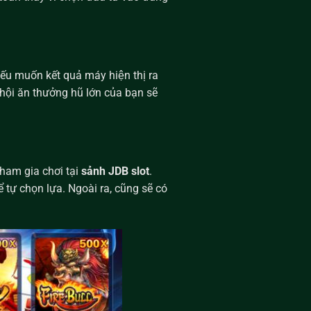
ếu muốn kết quả máy hiện thị ra
̣i ăn thưởng hũ lớn của bạn sẽ
 tham gia chơi tại
sảnh JDB slot
.
tự chọn lựa. Ngoài ra, cũng sẽ có