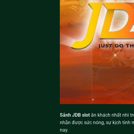
Sảnh JDB slot
ăn khách nhất nhì 
nhận được sức nóng, sự kịch tính
nay.