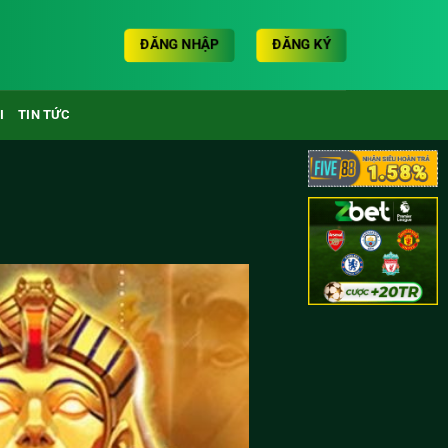
ĐĂNG NHẬP
ĐĂNG KÝ
I
TIN TỨC