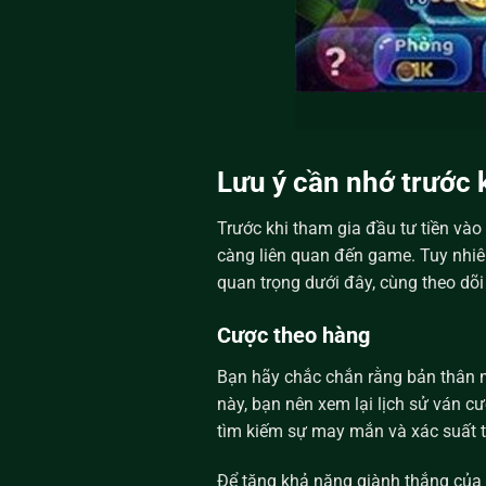
Lưu ý cần nhớ trước
Trước khi tham gia đầu tư tiền vào c
càng liên quan đến game. Tuy nhiên, đ
quan trọng dưới đây, cùng theo dõi 
Cược theo hàng
Bạn hãy chắc chắn rằng bản thân m
này, bạn nên xem lại lịch sử ván 
tìm kiếm sự may mắn và xác suất
Để tăng khả năng giành thắng của 