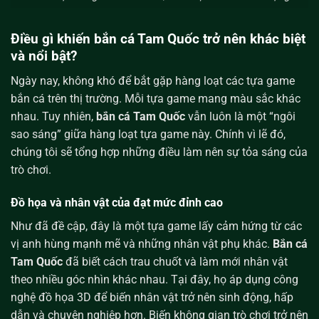
Điều gì khiến bắn cá Tam Quốc trở nên khác biệt
và nổi bật?
Ngày nay, không khó để bắt gặp hàng loạt các tựa game
bắn cá trên thị trường. Mỗi tựa game mang màu sắc khác
nhau. Tuy nhiên,
bắn cá Tam Quốc
vẫn luôn là một “ngôi
sao sáng” giữa hàng loạt tựa game này. Chính vì lẽ đó,
chúng tôi sẽ tổng hợp những điều làm nên sự tỏa sáng của
trò chơi.
Đồ họa và nhân vật của đạt mức đỉnh cao
Như đã đề cập, đây là một tựa game lấy cảm hứng từ các
vị anh hùng mạnh mẽ và những nhân vật phụ khác.
Bắn cá
Tam Quốc
đã biết cách trau chuốt và làm mới nhân vật
theo nhiều góc nhìn khác nhau. Tại đây, họ áp dụng công
nghệ đồ họa 3D để biến nhân vật trở nên sinh động, hấp
dẫn và chuyên nghiệp hơn. Biến không gian trò chơi trở nên