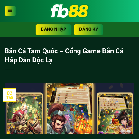
Bỏ
qua
nội
dung
ĐĂNG NHẬP
ĐĂNG KÝ
Bắn Cá Tam Quốc – Cổng Game Bắn Cá
Hấp Dẫn Độc Lạ
02
Th5