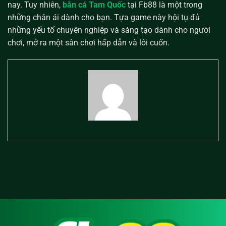
nay. Tuy nhiên,
bắn cá Tam Quốc
tại Fb88 là một trong
những chân ái dành cho bạn. Tựa game này hội tụ đủ
những yếu tố chuyên nghiệp và sáng tạo dành cho người
chơi, mở ra một sân chơi hấp dẫn và lôi cuốn.