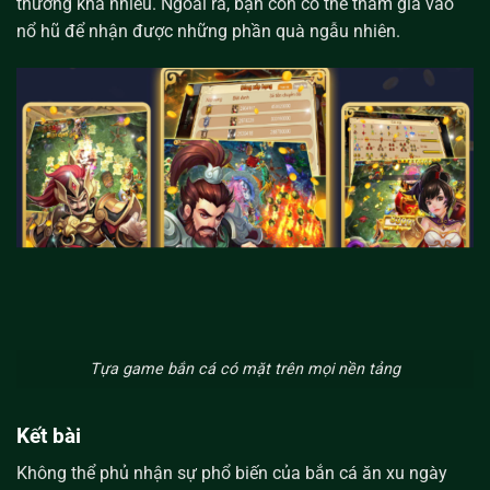
thưởng khá nhiều. Ngoài ra, bạn còn có thể tham gia vào
nổ hũ để nhận được những phần quà ngẫu nhiên.
Tựa game bắn cá có mặt trên mọi nền tảng
Kết bài
Không thể phủ nhận sự phổ biến của bắn cá ăn xu ngày