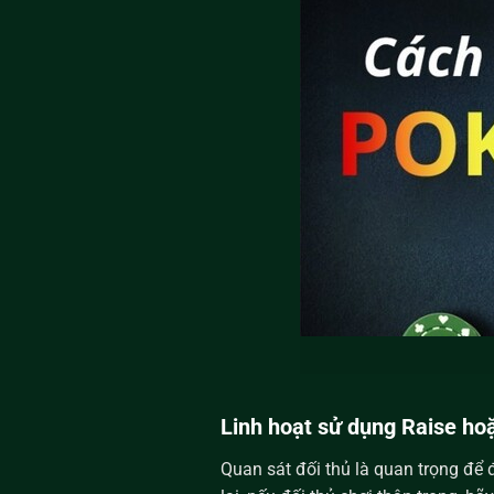
Linh hoạt sử dụng Raise hoặ
Quan sát đối thủ là quan trọng để 