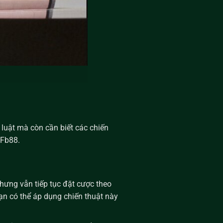
luật mà còn cần biết các chiến
 Fb88.
hưng vẫn tiếp tục đặt cược theo
bạn có thể áp dụng chiến thuật này