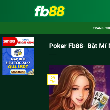
Bỏ
qua
nội
dung
TRANG CH
Poker Fb88- Bật Mí
29
Th4