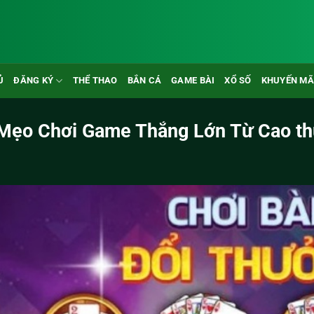
Ủ
ĐĂNG KÝ
THỂ THAO
BẮN CÁ
GAME BÀI
XỔ SỐ
KHUYẾN MÃ
 Mẹo Chơi Game Thắng Lớn Từ Cao th