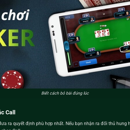
Biết cách bỏ bài đúng lúc
c Call
đưa ra quyết định phù hợp nhất. Nếu bạn nhận ra đối thủ hung 