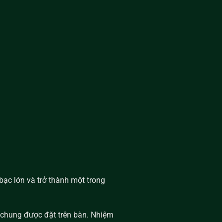
 bạc lớn và trở thành một trong
i chung được đặt trên bàn. Nhiệm