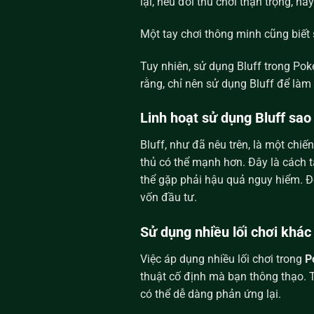
lại, nếu đối thủ chơi thận trọng, hãy
Một tay chơi thông minh cũng biết 
Tuy nhiên, sử dụng Bluff trong Poke
rằng, chỉ nên sử dụng Bluff để làm
Linh hoạt sử dụng Bluff sao
Bluff, như đã nêu trên, là một chi
thủ có thể mạnh hơn. Đây là cách 
thể gặp phải hậu quả nguy hiểm. Đô
vốn đầu tư.
Sử dụng nhiều lối chơi khác
Việc áp dụng nhiều lối chơi trong
Po
thuật cố định mà bạn thông thạo. Tr
có thể dễ dàng phản ứng lại.