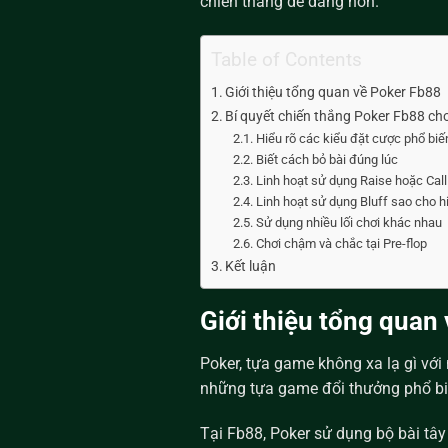
chiến thắng dễ dàng hơn.
Table of Contents
Giới thiệu tổng quan về Poker Fb88
Bí quyết chiến thắng Poker Fb88 ch
Hiểu rõ các kiểu đặt cược phổ biế
Biết cách bỏ bài đúng lúc
Linh hoạt sử dụng Raise hoặc Call
Linh hoạt sử dụng Bluff sao cho h
Sử dụng nhiều lối chơi khác nhau
Chơi chậm và chắc tại Pre-flop
Kết luận
Giới thiệu tổng quan
Poker, tựa game không xa lạ gì với 
những tựa game đổi thưởng phổ biế
Tại Fb88, Poker sử dụng bộ bài tây